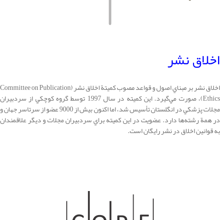
اخلاق نشر
اخلاق نشر بر مبناي اصول و قواعد مصوب کميتة اخلاق نشر (Committee on Publication
Ethics)، صورت مي‌گيرد. اين کميته در سال 1997 توسط گروه کوچکي از سردبيران
مجلات پزشکي در انگلستان تأسيس شد، اما اکنون بيش از 9000 عضو از سرتاسر جهان و
در همة رشته‌ها دارد. عضويت در اين کميته براي سردبيران مجلات و ديگر علاقمندان
به قوانين اخلاق در نشر رايگان است.